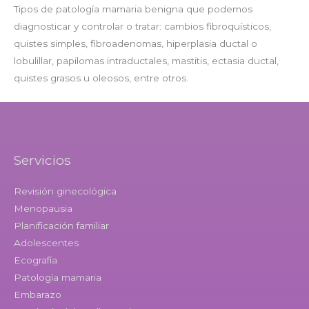
Tipos de patología mamaria benigna que podemos
diagnosticar y controlar o tratar: cambios fibroquísticos,
quistes simples, fibroadenomas, hiperplasia ductal o
lobulillar, papilomas intraductales, mastitis, ectasia ductal,
quistes grasos u oleosos, entre otros.
Servicios
Revisión ginecológica
Menopausia
Planificación familiar
Adolescentes
Ecografía
Patología mamaria
Embarazo